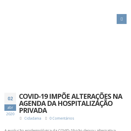
HOME
COVID-19 IMPÕE ALTERAÇÕES NA AGENDA DA HOSPITALIZAÇÃO
PRIVADA
COVID-19 IMPÕE ALTERAÇÕES NA
02
AGENDA DA HOSPITALIZAÇÃO
abr
PRIVADA
2020
Cidadania
0 Comentários
A evolução epidemiológica da COVID-19 não deixou alternativa.