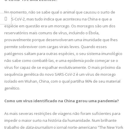
No momento, não se sabe qual o animal que causou o surto de
SARS-CoV-2, mas tudo indica que aconteceu na China e que a
espécie em questão era um morcego. Os morcegos são um dos
reservatórios mais comuns de vírus, incluindo o Ébola,
provavelmente porque desenvolveram uma imunidade que lhes
permite sobreviver com cargas virais leves. Quando esses
patógenos saltam para outras espécies, o seu sistema imunológico
não sabe como combatê-las, e uma epidemia pode começar se o
vírus for capaz de se espalhar evolutivamente. O mais próximo da
sequência genética do novo SARS-CoV-2 é um vírus de morcego
isolado em Wuhan, China, com o qual partilha 96% de seu material
genético.
Como um vírus identificado na China gerou uma pandemia?
As mais severas restrições de viagens não foram suficientes para
impedir o maior surto na história da humanidade. Num brilhante
trabalho de
data-journalism
o jornal norte-americano “The New York