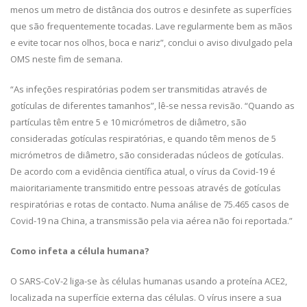
menos um metro de distância dos outros e desinfete as superfícies
que são frequentemente tocadas. Lave regularmente bem as mãos
e evite tocar nos olhos, boca e nariz”, conclui o aviso divulgado pela
OMS neste fim de semana.
“As infeções respiratórias podem ser transmitidas através de
gotículas de diferentes tamanhos”, lê-se nessa revisão. “Quando as
partículas têm entre 5 e 10 micrómetros de diâmetro, são
consideradas gotículas respiratórias, e quando têm menos de 5
micrómetros de diâmetro, são consideradas núcleos de gotículas.
De acordo com a evidência científica atual, o vírus da Covid-19 é
maioritariamente transmitido entre pessoas através de gotículas
respiratórias e rotas de contacto. Numa análise de 75.465 casos de
Covid-19 na China, a transmissão pela via aérea não foi reportada.”
Como infeta a célula humana?
O SARS-CoV-2 liga-se às células humanas usando a proteína ACE2,
localizada na superfície externa das células. O vírus insere a sua