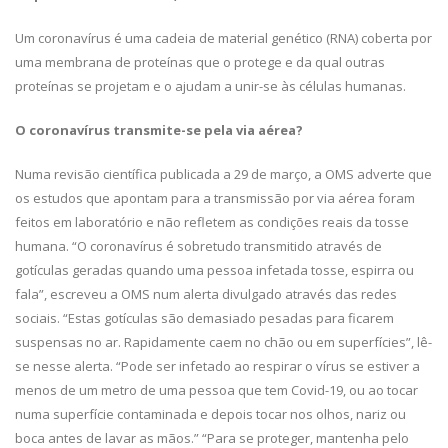
Um coronavírus é uma cadeia de material genético (RNA) coberta por
uma membrana de proteínas que o protege e da qual outras
proteínas se projetam e o ajudam a unir-se às células humanas.
O coronavírus transmite-se pela via aérea?
Numa revisão científica publicada a 29 de março, a OMS adverte que
os estudos que apontam para a transmissão por via aérea foram
feitos em laboratório e não refletem as condições reais da tosse
humana. “O coronavírus é sobretudo transmitido através de
gotículas geradas quando uma pessoa infetada tosse, espirra ou
fala”, escreveu a OMS num alerta divulgado através das redes
sociais. “Estas gotículas são demasiado pesadas para ficarem
suspensas no ar. Rapidamente caem no chão ou em superfícies”, lê-
se nesse alerta. “Pode ser infetado ao respirar o vírus se estiver a
menos de um metro de uma pessoa que tem Covid-19, ou ao tocar
numa superfície contaminada e depois tocar nos olhos, nariz ou
boca antes de lavar as mãos.” “Para se proteger, mantenha pelo