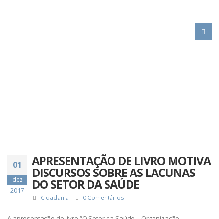
HOME
APRESENTAÇÃO DE LIVRO MOTIVA DISCURSOS SOBRE AS LACUNAS
DO SETOR DA SAÚDE
APRESENTAÇÃO DE LIVRO MOTIVA
01
DISCURSOS SOBRE AS LACUNAS
dez
DO SETOR DA SAÚDE
2017
Cidadania
0 Comentários
A apresentação do livro “O Setor da Saúde – Organização,