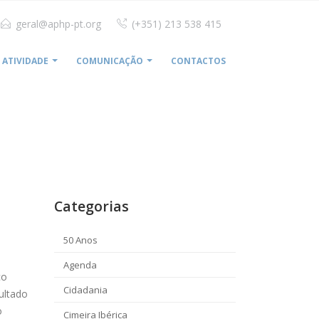
geral@aphp-pt.org
(+351) 213 538 415
ATIVIDADE
COMUNICAÇÃO
CONTACTOS
HOME
APHP PROPÕE REDUÇÃO DAS TAXAS DA ERS
Categorias
50 Anos
Agenda
co
Cidadania
ultado
o
Cimeira Ibérica