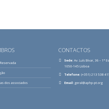
BROS
CONTACTOS
Sede:
Av. Luís Bívar, 36 – 1° E
 Reservada
1050-145 Lisboa
ição
Telefone:
(+351) 213 538 41
ias dos associados
Email:
geral@aphp-pt.org