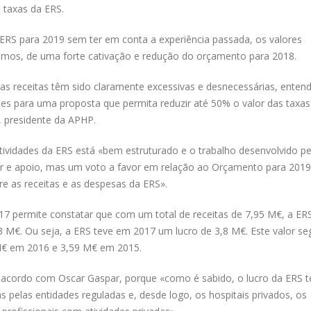
 taxas da ERS.
 ERS para 2019 sem ter em conta a experiência passada, os valores
icamos, de uma forte cativação e redução do orçamento para 2018.
 receitas têm sido claramente excessivas e desnecessárias, enten
es para uma proposta que permita reduzir até 50% o valor das taxa
, presidente da APHP.
tividades da ERS está «bem estruturado e o trabalho desenvolvido pe
r e apoio, mas um voto a favor em relação ao Orçamento para 2019
re as receitas e as despesas da ERS».
17 permite constatar que com um total de receitas de 7,95 M€, a ER
3 M€. Ou seja, a ERS teve em 2017 um lucro de 3,8 M€. Este valor se
 M€ em 2016 e 3,59 M€ em 2015.
e acordo com Oscar Gaspar, porque «como é sabido, o lucro da ERS 
 pelas entidades reguladas e, desde logo, os hospitais privados, os