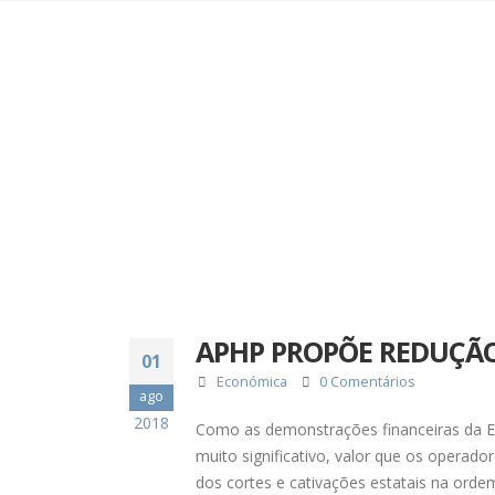
APHP PROPÕE REDUÇÃO
01
Económica
0 Comentários
ago
2018
Como as demonstrações financeiras da E
muito significativo, valor que os operado
dos cortes e cativações estatais na ord