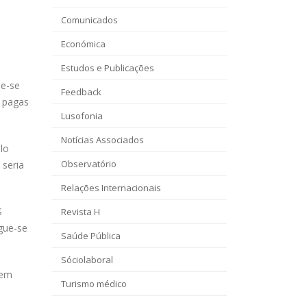
Comunicados
Económica
Estudos e Publicações
de-se
Feedback
s pagas
Lusofonia
Notícias Associados
lo
Observatório
 seria
Relações Internacionais
S
Revista H
gue-se
Saúde Pública
Sóciolaboral
tem
Turismo médico