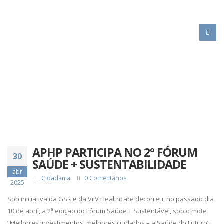
HOME
APHP PARTICIPA NO 2º FÓRUM SAÚDE + SUSTENTABILIDADE
APHP PARTICIPA NO 2º FÓRUM
30
SAÚDE + SUSTENTABILIDADE
abr
Cidadania
0 Comentários
2025
Sob iniciativa da GSK e da ViiV Healthcare decorreu, no passado dia
10 de abril, a 2ª edição do Fórum Saúde + Sustentável, sob o mote
“Melhores investimentos, melhores cuidados – a Saúde do Futuro”.