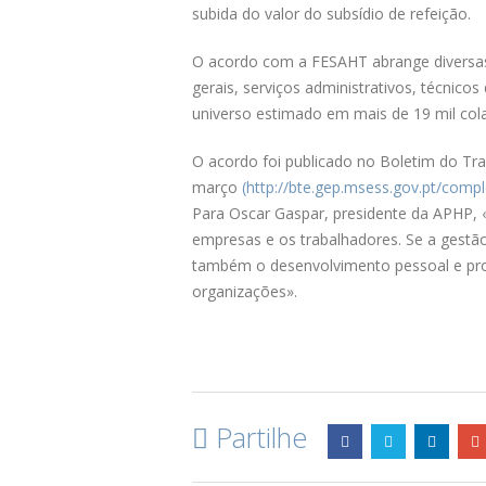
subida do valor do subsídio de refeição.
O acordo com a FESAHT abrange diversas c
gerais, serviços administrativos, técnic
universo estimado em mais de 19 mil col
O acordo foi publicado no Boletim do Tr
março
(http://bte.gep.msess.gov.pt/comp
Para Oscar Gaspar, presidente da APHP, 
empresas e os trabalhadores. Se a gestã
também o desenvolvimento pessoal e prof
organizações».
Partilhe