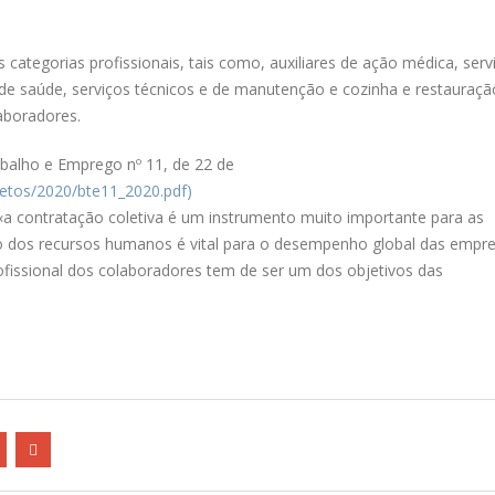
ategorias profissionais, tais como, auxiliares de ação médica, serv
os de saúde, serviços técnicos e de manutenção e cozinha e restauraç
aboradores.
abalho e Emprego nº 11, de 22 de
letos/2020/bte11_2020.pdf)
«a contratação coletiva é um instrumento muito importante para as
o dos recursos humanos é vital para o desempenho global das empre
issional dos colaboradores tem de ser um dos objetivos das