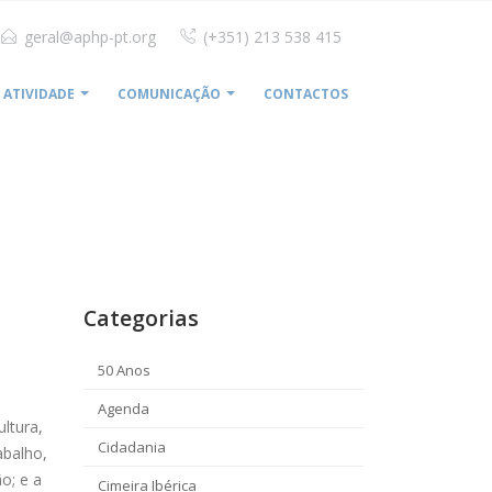
geral@aphp-pt.org
(+351) 213 538 415
ATIVIDADE
COMUNICAÇÃO
CONTACTOS
E
APHP ACORDA AUMENTOS SALARIAIS COM A FESAHT
Categorias
50 Anos
Agenda
ltura,
Cidadania
abalho,
o; e a
Cimeira Ibérica