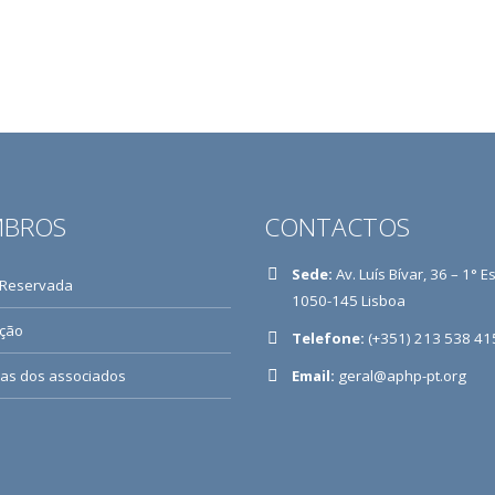
BROS
CONTACTOS
Sede:
Av. Luís Bívar, 36 – 1° E
 Reservada
1050-145 Lisboa
ição
Telefone:
(+351) 213 538 41
ias dos associados
Email:
geral@aphp-pt.org